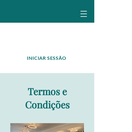
INICIAR SESSÃO
Termos e
Condições