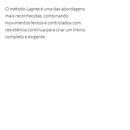
O método Lagree é uma das abordagens 
mais reconhecidas, combinando 
movimentos lentos e controlados com 
resistência contínua para criar um treino 
completo e exigente.
No 
Forma Fitness Studio
, o Lagree é 
oferecido num ambiente focado e 
estruturado, com estúdios no Porto e em 
Aveiro.
Cada aula é concebida para equilibrar 
precisão, intensidade e progressão, 
permitindo desenvolver força de forma 
sustentável e consistente.
O que é Lagree Pilates e como funciona?