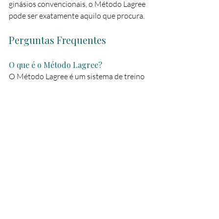
ginásios convencionais, o Método Lagree 
pode ser exatamente aquilo que procura.
Perguntas Frequentes
O que é o Método Lagree?
O Método Lagree é um sistema de treino 
de força de baixo impacto realizado no 
Megaformer, concebido para 
desenvolver força, resistência, 
estabilidade e controlo do core numa 
única sessão.
O Lagree é Pilates?
Não. Embora existam algumas 
semelhanças visuais, o Lagree e o Pilates 
são métodos diferentes com objetivos e 
estruturas distintas.